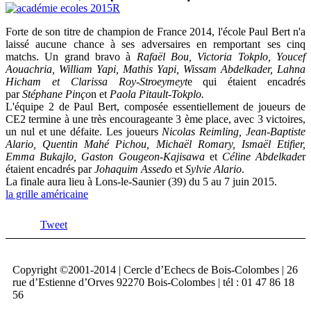
Forte de son titre de champion de France 2014, l'école Paul Bert n'a
laissé aucune chance à ses adversaires en remportant ses cinq
matchs. Un grand bravo à
Rafaël Bou, Victoria Tokplo, Youcef
Aouachria, William Yapi, Mathis Yapi, Wissam Abdelkader, Lahna
Hicham et Clarissa Roy-Stroeymeyt
e qui étaient encadrés
par
Stéphane Pinço
n et
Paola Pitault-Tokplo.
L'équipe 2 de Paul Bert, composée essentiellement de joueurs de
CE2 termine à une très encourageante 3 ème place, avec 3 victoires,
un nul et une défaite. Les joueurs
Nicolas Reimling, Jean-Baptiste
Alario, Quentin Mahé Pichou, Michaël Romary, Ismaël Etifier,
Emma Bukajlo, Gaston Gougeon-Kajisawa
et
Céline Abdelkade
r
étaient encadrés par
Johaquim Assed
o et
Sylvie Alario
.
La finale aura lieu à Lons-le-Saunier (39) du 5 au 7 juin 2015.
la grille américaine
Tweet
Copyright ©2001-2014 | Cercle d’Echecs de Bois-Colombes | 26
rue d’Estienne d’Orves 92270 Bois-Colombes | tél : 01 47 86 18
56