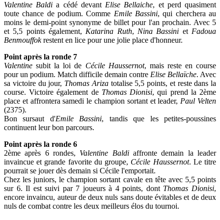
Valentine Baldi
a cédé devant
Elise Bellaiche
, et perd quasiment
toute chance de podium. Comme
Emile Bassini
, qui cherchera au
moins le demi-point synonyme de billet pour l'an prochain. Avec 5
et 5,5 points également,
Katarina Ruth
,
Nina Bassini
et
Fadoua
Benmouffok
restent en lice pour une jolie place d'honneur.
Point après la ronde 7
Valentine
subit la loi de
Cécile Haussernot
, mais reste en course
pour un podium. Match difficile demain contre
Elise Bellaïche
. Avec
sa victoire du jour,
Thomas Ariza
totalise 5,5 points, et reste dans la
course. Victoire également de
Thomas Dionisi
, qui prend la 2ème
place et affrontera samedi le champion sortant et leader,
Paul Velten
(2375).
Bon sursaut d'
Emile Bassini
, tandis que les petites-poussines
continuent leur bon parcours.
Point après la ronde 6
2ème après 6 rondes,
Valentine
Baldi
affronte demain la leader
invaincue et grande favorite du groupe,
Cécile Haussernot
. Le titre
pourrait se jouer dès demain si Cécile l'emportait.
Chez les juniors, le champion sortant cavale en tête avec 5,5 points
sur 6. Il est suivi par 7 joueurs à 4 points, dont
Thomas Dionisi
,
encore invaincu, auteur de deux nuls sans doute évitables et de deux
nuls de combat contre les deux meilleurs élos du tournoi.