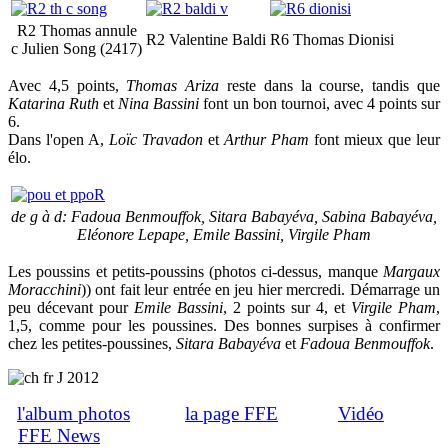
R2 Thomas annule
R2 Valentine Baldi
R6 Thomas Dionisi
c Julien Song (2417)
Avec 4,5 points,
Thomas Ariza
reste dans la course, tandis que
Katarina Ruth
et
Nina Bassini
font un bon tournoi, avec 4 points sur
6.
Dans l'open A,
Loïc Travadon
et
Arthur Pham
font mieux que leur
élo.
de g à d: Fadoua Benmouffok, Sitara Babayéva, Sabina Babayéva,
Eléonore Lepape, Emile Bassini, Virgile Pham
Les poussins et petits-poussins (photos ci-dessus, manque
Margaux
Moracchini
)) ont fait leur entrée en jeu hier mercredi. Démarrage un
peu décevant pour
Emile Bassini
, 2 points sur 4, et
Virgile Pham
,
1,5, comme pour les poussines. Des bonnes surpises à confirmer
chez les petites-poussines,
Sitara Babayéva
et
Fadoua Benmouffok
.
l'album photos
la page FFE
Vidéo
FFE News