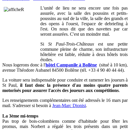
L'unité de lieu ne sera encore une fois pas
assurée, avec la salle des poussins et petits-
poussins au sud de la ville, la salle des grands et
des opens à l'ouest, l'espace de debriefing à
l'est. On nous dit que des navettes par car
seront assurées. C'est un moindre mal.
Si
St Paul-Trois-Châteaux
est une petite
commune pleine de charme, son infrastructure
hôtelière est faible, réduite à deux hôtels trois
étoiles.
Nous logerons donc à l'
hôtel Campanile à
Bollène
(situé à 10 km),
avenue Théodore Aubanel 84500 Bollène (tél.
+33 4 90 40 44 44)
.
La voiture sera indispensable pour conduire et ramener les joueurs à
St Paul,
il faut donc la présence d'au moins quatre parents
motorisés pour assurer l'accès des joueurs aux compétitions
.
Les renseignements complémentaires ont été adressés le 16 mars par
mail. S'adresser si besoin à
Jean-Marc Dionisi
.
La 3ème mi-temps
Pas trop de bois-colombiens comme d'habitude pour fêter les
promus, mais Norbert a régalé les trois présents dans un petit