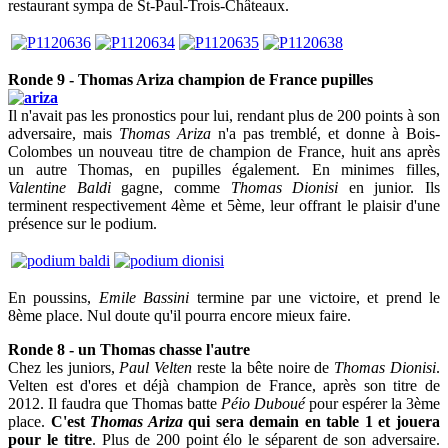
restaurant sympa de St-Paul-Trois-Châteaux.
Ronde 9 - Thomas Ariza champion de France pupilles
Il n'avait pas les pronostics pour lui, rendant plus de 200 points à son
adversaire, mais
Thomas Ariza
n'a pas tremblé, et donne à Bois-
Colombes un nouveau titre de champion de France, huit ans après
un autre Thomas, en pupilles également. En minimes filles,
Valentine Baldi
gagne, comme
Thomas Dionisi
en junior. Ils
terminent respectivement 4ème et 5ème, leur offrant le plaisir d'une
présence sur le podium.
En poussins,
Emile Bassini
termine par une victoire, et prend le
8ème place. Nul doute qu'il pourra encore mieux faire.
Ronde 8 - un Thomas chasse l'autre
Chez les juniors,
Paul Velten
reste la bête noire de
Thomas Dionisi
.
Velten est d'ores et déjà champion de France, après son titre de
2012. Il faudra que Thomas batte
Péio Duboué
pour espérer la 3ème
place.
C'est
Thomas Ariza
qui sera demain en table 1 et jouera
pour le titre
. Plus de 200 point élo le séparent de son adversaire.